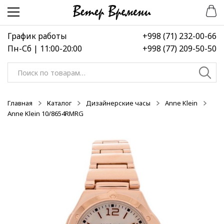
Перейти
Перейти
-50%
-50%
-50%
к
к
навигации
содержимому
График работы
+998 (71) 232-00-66
Пн-Сб | 11:00-20:00
+998 (77) 209-50-50
Искать:
Главная
Каталог
Дизайнерские часы
Anne Klein
Anne Klein 10/8654RMRG