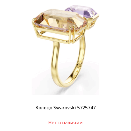
Стиль
Классические
(3)
Повседневные
(3)
Стекло
Минеральное
(2)
Механизм
Кварцевый
(3)
Материал корпуса
Ацетат
(2)
Кристаллы
(7)
Показывать больше
Кольцо Swarovski 5725747
Материал браслета
Кристаллы
(7)
Нет в наличии
Позолота
(4)