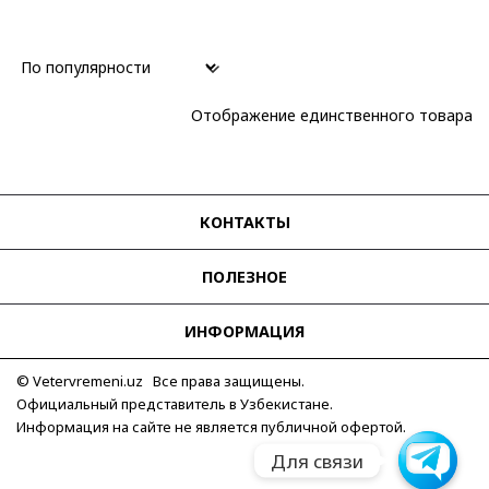
Автоподзавод
(1)
Механический
(1)
Материал корпуса
Отображение единственного товара
Сталь
(1)
Материал браслета
Текстиль
(1)
КОНТАКТЫ
Размер корпуса
41 мм
(1)
ПОЛЕЗНОЕ
Водозащита
ИНФОРМАЦИЯ
200 м
(1)
© Vetervremeni.uz Все права защищены.
Применить
Официальный представитель в Узбекистане.
Информация на сайте не является публичной офертой.
Для связи
Для связи