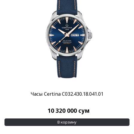
Пол
Мужские
(1)
Категории
Швейцарские часы
(1)
Все часы
(1)
Бренд
Certina
(1)
Стиль
Классические
(1)
Часы Certina C032.430.18.041.01
Повседневные
(1)
Стекло
10 320 000
сум
Сапфировое
(1)
В корзину
Механизм