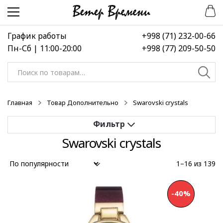
Перейти
Перейти
к
к
навигации
содержимому
График работы
+998 (71) 232-00-66
Пн-Сб | 11:00-20:00
+998 (77) 209-50-50
Искать:
Главная
Товар Дополнительно
Swarovski crystals
Swarovski crystals
Применить
1–16 из 139
Выберите диапазон цен
-40%