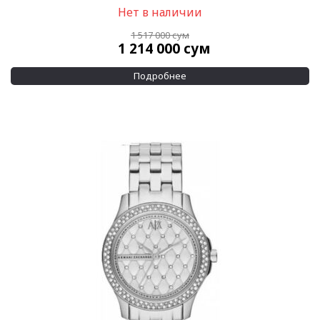
Керамика
(1)
Нет в наличии
Керамика/Сталь
(1)
1 517 000
сум
1 214 000
сум
Показывать больше
Подробнее
Материал браслета
Керамика
(18)
Керамика/Сталь/PVD
(3)
Показывать больше
Размер корпуса
18 мм
(2)
20 мм
(2)
Показывать больше
Водозащита
30 м
(130)
50 м
(9)