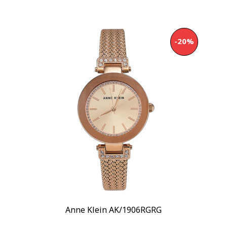
Armani Exchange
(4)
Emporio Armani
(14)
Показывать больше
-20%
Стиль
Дизайнерские
(137)
Классические
(22)
Повседневные
(2)
Стекло
Минеральное
(138)
Сапфировое
(1)
Механизм
Кварцевый
(139)
Хронограф
(2)
Anne Klein AK/1906RGRG
Материал корпуса