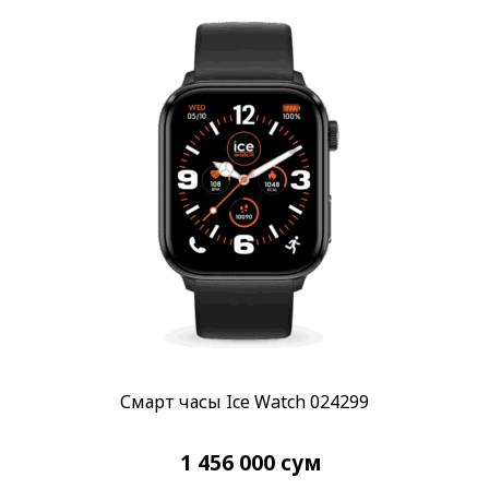
Материал корпуса
Алюминий
(1)
Пластик
(4)
Показывать больше
Материал браслета
Силикон
(13)
Сталь
(3)
Размер корпуса
35 x 42 мм
(4)
38 x 44 мм
(8)
Показывать больше
Смарт часы Ice Watch 024299
Дополнительно
Find My
(4)
1 456 000
сум