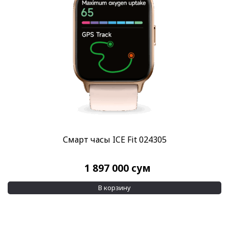
Категории
Все часы
(16)
Смарт часы и кольца Ice-Watch
(16)
Смарт часы Ice Watch
(16)
Бренд
Ice-Watch
(16)
Стиль
Повседневные
(16)
Смарт часы ICE Fit 024305
Стекло
AMOLED 1.20''
(4)
1 897 000
сум
AMOLED 1.75''
(4)
В корзину
Показывать больше
Механизм
Умные часы
(16)