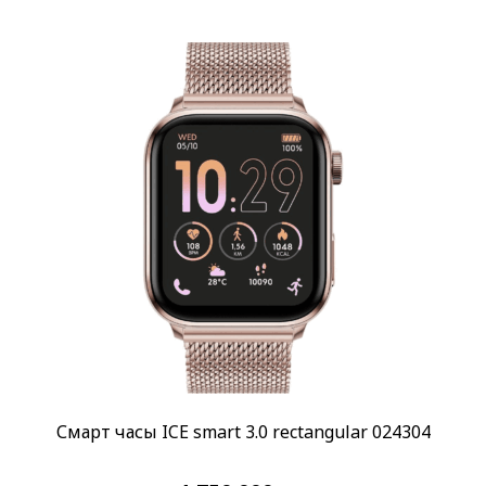
Смарт часы ICE smart 3.0 rectangular 024304