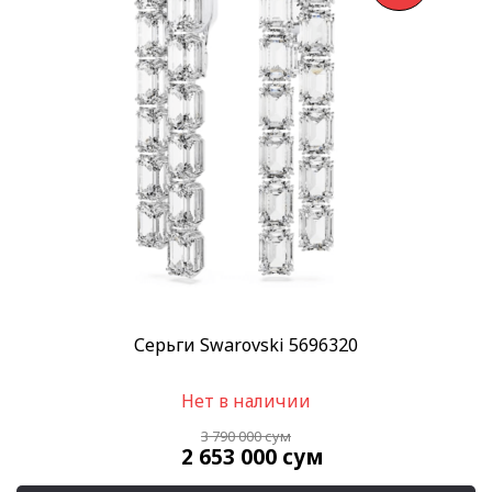
Скидка
-30%
(1)
Пол
Женские
(1)
Категории
SWAROVSKI
(1)
Украшения Swarovski
(1)
Бренд
Swarovski
(1)
Серьги Swarovski 5696320
Материал браслета
Кристаллы
(1)
Нет в наличии
Родиевое покрытие
(1)
3 790 000
сум
2 653 000
сум
Применить