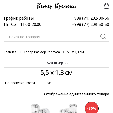
Перейти
Перейти
к
к
навигации
содержимому
График работы
+998 (71) 232-00-66
Пн-Сб | 11:00-20:00
+998 (77) 209-50-50
Искать:
Главная
Товар Размер корпуса
5,5 х 1,3 см
5,5 х 1,3 см
Применить
Выберите диапазон цен
Отображение единственного товара
-30%