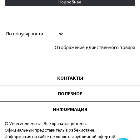
Повседневные
(1)
Подробнее
Механизм
Кварцевый
(1)
Материал корпуса
Кристаллы
(1)
Отображение единственного товара
Сталь/PVD
(1)
Материал браслета
Сталь/PVD
(1)
КОНТАКТЫ
Водозащита
ПОЛЕЗНОЕ
50 м
(1)
Применить
ИНФОРМАЦИЯ
© Vetervremeni.uz Все права защищены.
Официальный представитель в Узбекистане.
Информация на сайте не является публичной офертой.
Для связи