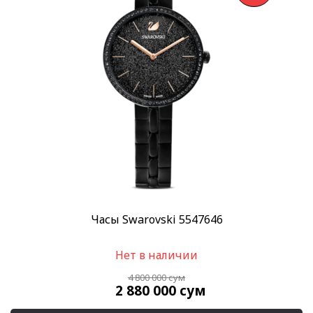
Скидка
-40%
(1)
Пол
Женские
(1)
Категории
Швейцарские часы
(1)
SWAROVSKI
(1)
Часы Swarovski
(1)
Все часы
(1)
Часы Swarovski 5547646
Бренд
Swarovski
(1)
Нет в наличии
4 800 000
сум
Стиль
2 880 000
сум
Классические
(1)