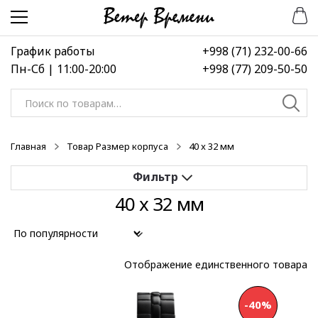
Перейти
Перейти
к
к
навигации
содержимому
График работы
+998 (71) 232-00-66
Пн-Сб | 11:00-20:00
+998 (77) 209-50-50
Искать:
Главная
Товар Размер корпуса
40 x 32 мм
40 x 32 мм
Применить
Выберите диапазон цен
Отображение единственного товара
-40%