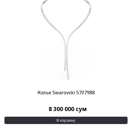
Категории
SWAROVSKI
(1)
Украшения Swarovski
(1)
Бренд
Swarovski
(1)
Материал браслета
Родиевое покрытие
(1)
Цирконий
(1)
Применить
Колье Swarovski 5707988
8 300 000
сум
В корзину