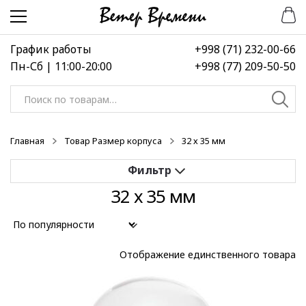
Перейти
Перейти
к
к
навигации
содержимому
График работы
+998 (71) 232-00-66
Пн-Сб | 11:00-20:00
+998 (77) 209-50-50
Искать:
Главная
Товар Размер корпуса
32 х 35 мм
32 х 35 мм
Применить
Выберите диапазон цен
Отображение единственного товара