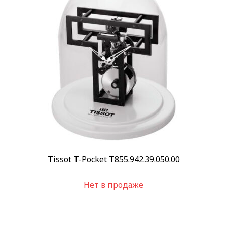
Пол
Мужские
(1)
Категории
Швейцарские часы
(1)
Все часы
(1)
Бренд
Tissot
(1)
Стиль
Классические
(1)
Tissot T-Pocket T855.942.39.050.00
Стекло
Минеральное
(1)
Нет в продаже
Механизм
Механический
(1)