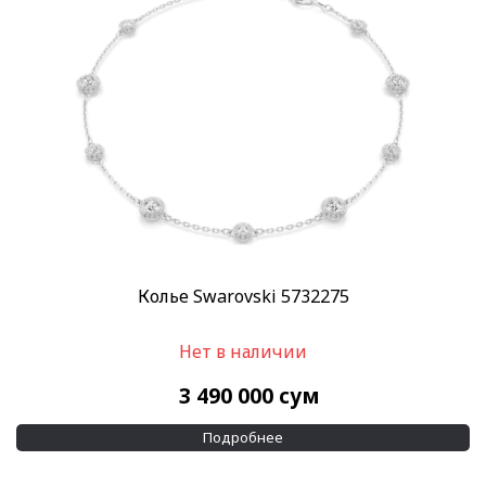
Пол
Женские
(1)
Категории
SWAROVSKI
(3)
Украшения Swarovski
(3)
Бренд
Swarovski
(3)
Материал браслета
Колье Swarovski 5732275
Жемчуг
(1)
Кристаллы
(3)
Нет в наличии
Показывать больше
3 490 000
сум
Применить
Подробнее