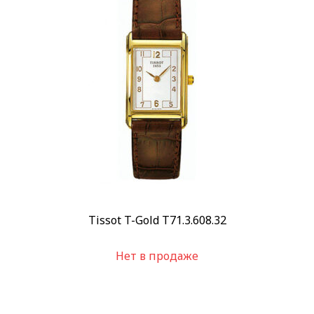
Пол
Мужские
(1)
Категории
Швейцарские часы
(1)
Все часы
(1)
Бренд
Tissot
(1)
Стиль
Классические
(1)
Tissot T-Gold T71.3.608.32
Повседневные
(1)
Стекло
Нет в продаже
Сапфировое
(1)
Механизм