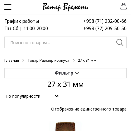
Перейти
Перейти
к
к
навигации
содержимому
График работы
+998 (71) 232-00-66
Пн-Сб | 11:00-20:00
+998 (77) 209-50-50
Искать:
Главная
Товар Размер корпуса
27 х 31 мм
27 х 31 мм
Применить
Выберите диапазон цен
Отображение единственного товара