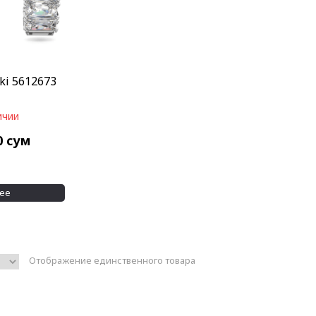
ki 5612673
ичии
0
сум
ее
Отображение единственного товара