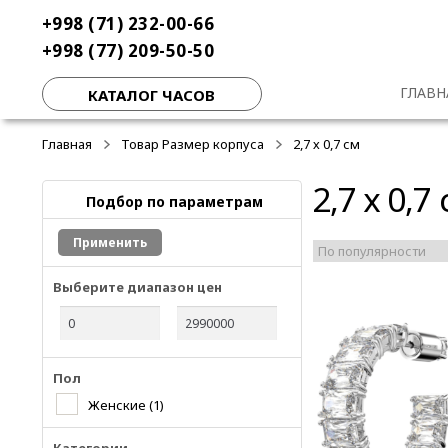
Перейти
Перейти
+998 (71) 232-00-66
к
к
+998 (77) 209-50-50
навигации
содержимому
ГЛАВН
КАТАЛОГ ЧАСОВ
Главная
Товар Размер корпуса
2,7 х 0,7 см
2,7 х 0,7
Подбор по параметрам
Применить
Выберите диапазон цен
Пол
Женские
(1)