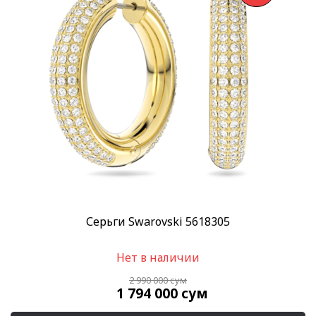
Скидка
-40%
(1)
Пол
Женские
(1)
Категории
SWAROVSKI
(1)
Украшения Swarovski
(1)
Бренд
Swarovski
(1)
Серьги Swarovski 5618305
Материал корпуса
Кристаллы
(1)
Нет в наличии
Позолота
(1)
2 990 000
сум
1 794 000
сум
Применить