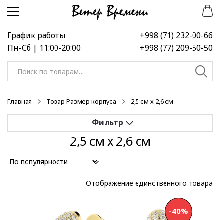
Перейти
Перейти
к
к
навигации
содержимому
График работы
+998 (71) 232-00-66
Пн-Сб | 11:00-20:00
+998 (77) 209-50-50
Искать:
Главная
Товар Размер корпуса
2,5 см х 2,6 см
2,5 см х 2,6 см
Применить
Выберите диапазон цен
Отображение единственного товара
-40%