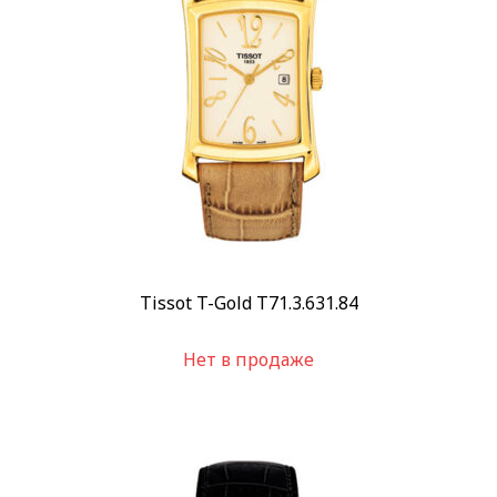
Пол
Женские
(2)
Мужские
(1)
Категории
Швейцарские часы
(2)
Все часы
(2)
Бренд
Tissot
(2)
Tissot T-Gold T71.3.631.84
Стиль
Классические
(2)
Нет в продаже
Повседневные
(2)
Стекло
Сапфировое
(2)