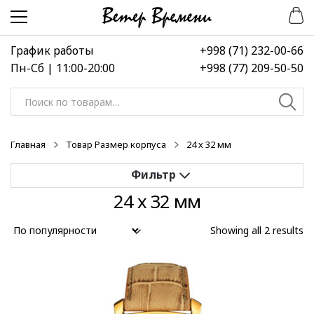
Перейти
Перейти
к
к
навигации
содержимому
График работы
+998 (71) 232-00-66
Пн-Сб | 11:00-20:00
+998 (77) 209-50-50
Искать:
Главная
Товар Размер корпуса
24 х 32 мм
24 х 32 мм
Применить
Showing all 2 results
Выберите диапазон цен