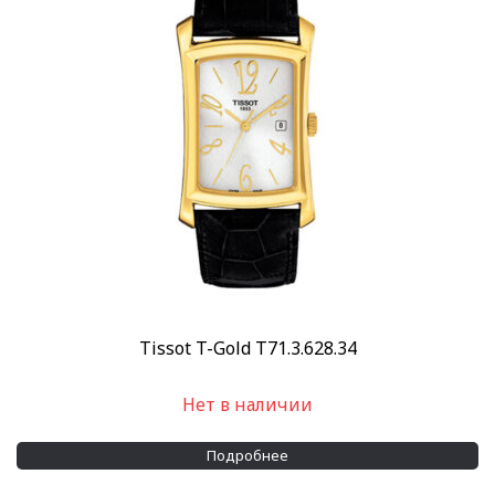
Механизм
Кварцевый
(2)
Материал корпуса
Золото
(2)
Материал браслета
Кожа
(2)
Водозащита
30 м
(2)
Применить
Tissot T-Gold T71.3.628.34
Нет в наличии
Подробнее