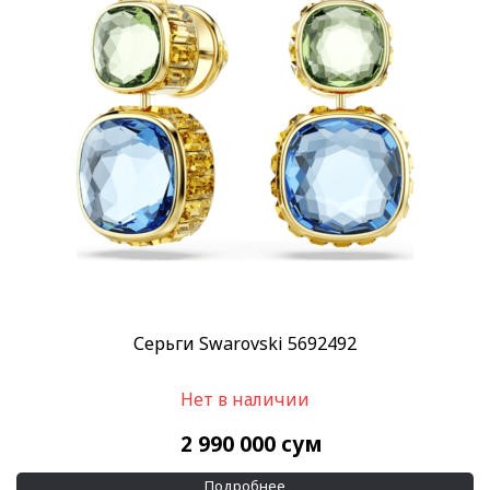
Категории
SWAROVSKI
(1)
Украшения Swarovski
(1)
Бренд
Swarovski
(1)
Материал браслета
Кристаллы
(1)
Позолота
(1)
Применить
Серьги Swarovski 5692492
Нет в наличии
2 990 000
сум
Подробнее