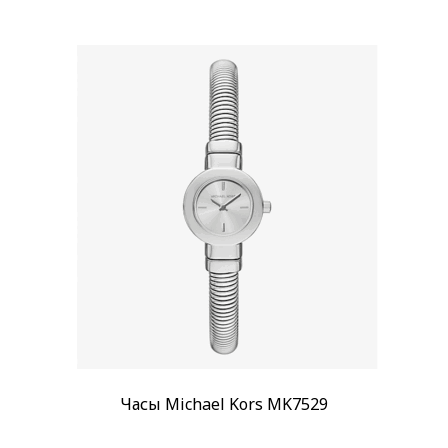
Бренд
Anne Klein
(4)
Michael Kors
(4)
Orient
(1)
Показывать больше
Стиль
Дизайнерские
(9)
Классические
(2)
Повседневные
(6)
Стекло
Минеральное
(11)
Механизм
Кварцевый
(11)
Часы Michael Kors MK7529
Материал корпуса