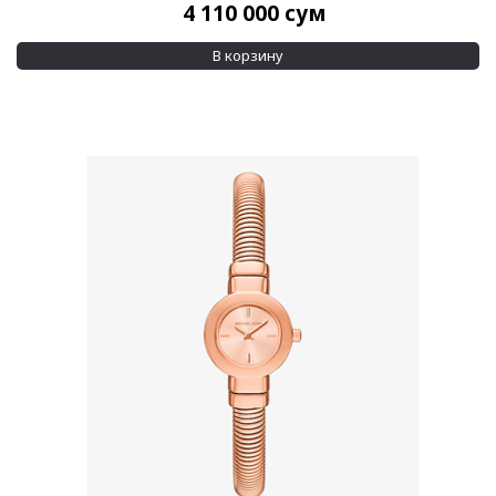
4 110 000
сум
Кристаллы
(1)
Сталь
(4)
В корзину
Показывать больше
Материал браслета
Кожа
(5)
Кристаллы
(1)
Показывать больше
Водозащита
30 м
(9)
50 м
(2)
Дополнительно
Swarovski crystals
(3)
Бриллианты на циферблате
(1)
Применить