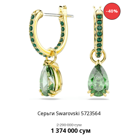
Применить
-40%
Серьги Swarovski 5723564
2 290 000
сум
1 374 000
сум