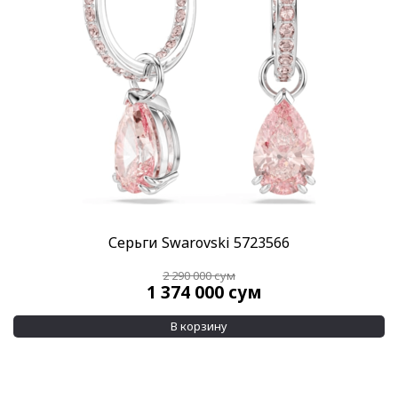
Скидка
-40%
(2)
Пол
Женские
(2)
Категории
SWAROVSKI
(2)
Украшения Swarovski
(2)
Бренд
Серьги Swarovski 5723566
Swarovski
(2)
2 290 000
сум
1 374 000
сум
Материал браслета
Кристаллы
(2)
В корзину
Позолота
(1)
Показывать больше