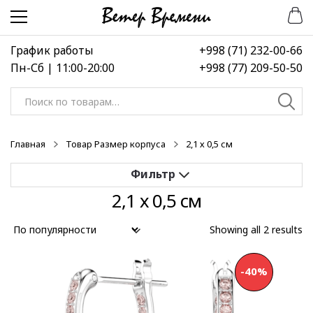
Перейти
Перейти
к
к
навигации
содержимому
График работы
+998 (71) 232-00-66
Пн-Сб | 11:00-20:00
+998 (77) 209-50-50
Искать:
Главная
Товар Размер корпуса
2,1 х 0,5 см
2,1 х 0,5 см
Применить
Showing all 2 results
Выберите диапазон цен
-40%