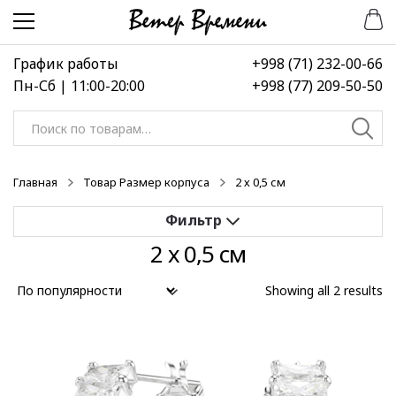
Перейти
Перейти
к
к
навигации
содержимому
График работы
+998 (71) 232-00-66
Пн-Сб | 11:00-20:00
+998 (77) 209-50-50
Искать:
Главная
Товар Размер корпуса
2 х 0,5 см
2 х 0,5 см
Применить
Showing all 2 results
Выберите диапазон цен