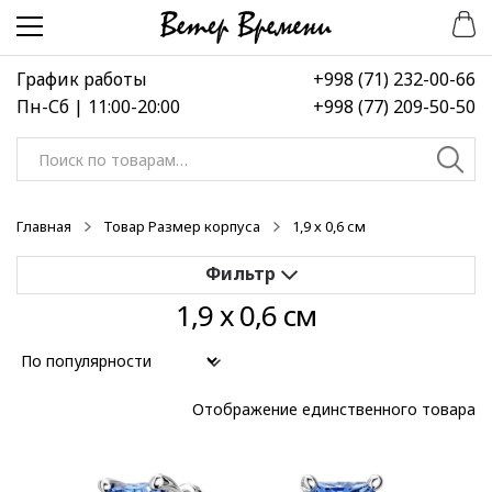
Перейти
Перейти
к
к
навигации
содержимому
График работы
+998 (71) 232-00-66
Пн-Сб | 11:00-20:00
+998 (77) 209-50-50
Искать:
Главная
Товар Размер корпуса
1,9 х 0,6 см
1,9 х 0,6 см
Применить
Выберите диапазон цен
Отображение единственного товара