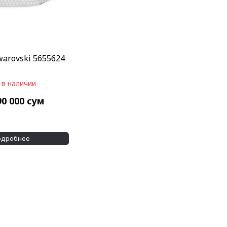
warovski 5655624
 в наличии
90 000
сум
одробнее