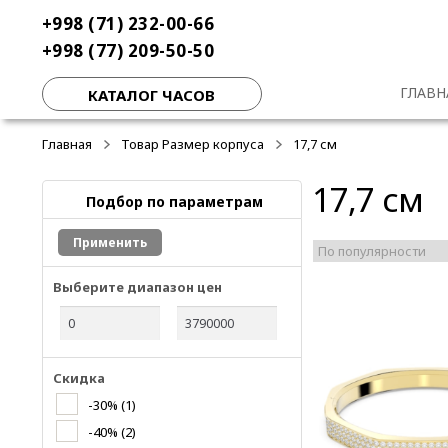
Перейти
Перейти
+998 (71) 232-00-66
к
к
+998 (77) 209-50-50
навигации
содержимому
ГЛАВН
КАТАЛОГ ЧАСОВ
Главная
Товар Размер корпуса
17,7 см
17,7 см
Подбор по параметрам
Применить
Выберите диапазон цен
Скидка
-30%
(1)
-40%
(2)