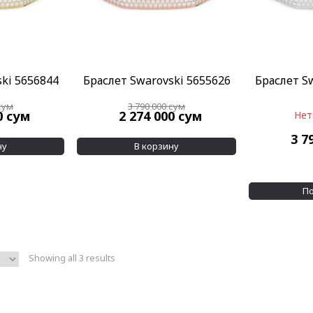
ki 5656844
Браслет Swarovski 5655626
Браслет S
сум
3 790 000
сум
0
сум
2 274 000
сум
Нет
3 7
ну
В корзину
П
Showing all 3 results