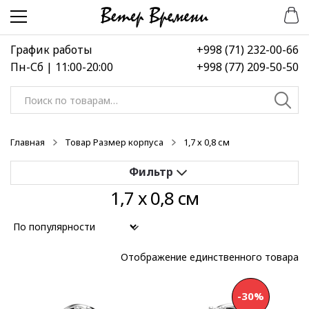
Перейти
Перейти
к
к
навигации
содержимому
График работы
+998 (71) 232-00-66
Пн-Сб | 11:00-20:00
+998 (77) 209-50-50
Искать:
Главная
Товар Размер корпуса
1,7 х 0,8 см
1,7 х 0,8 см
Применить
Выберите диапазон цен
Отображение единственного товара
-30%