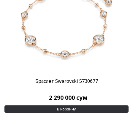
Скидка
-30%
(2)
Пол
Женские
(5)
Категории
SWAROVSKI
(8)
Украшения Swarovski
(8)
Бренд
Браслет Swarovski 5730677
Swarovski
(8)
2 290 000
сум
Материал браслета
Кристаллы
(7)
В корзину
Позолота
(5)
Показывать больше