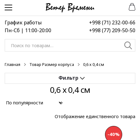
Перейти
Перейти
к
к
навигации
содержимому
График работы
+998 (71) 232-00-66
Пн-Сб | 11:00-20:00
+998 (77) 209-50-50
Искать:
Главная
Товар Размер корпуса
0,6 х 0,4 см
0,6 х 0,4 см
Применить
Выберите диапазон цен
Отображение единственного товара
-40%