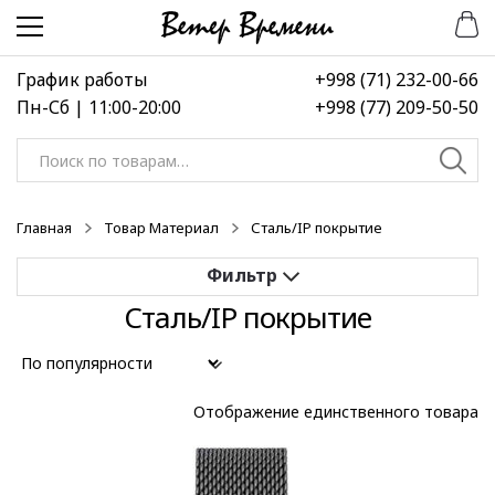
Перейти
Перейти
к
к
навигации
содержимому
График работы
+998 (71) 232-00-66
Пн-Сб | 11:00-20:00
+998 (77) 209-50-50
Искать:
Главная
Товар Материал
Сталь/IP покрытие
Сталь/IP покрытие
Применить
Выберите диапазон цен
Отображение единственного товара