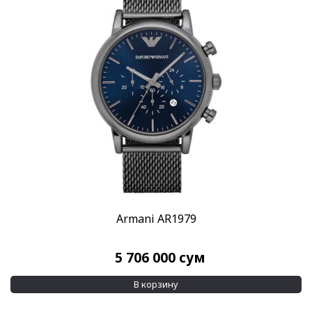
Скидка
-15%
(1)
Пол
Мужские
(1)
Категории
Дизайнерские часы
(1)
Все часы
(1)
Бренд
Emporio Armani
(1)
Armani AR1979
Стиль
Дизайнерские
(1)
5 706 000
сум
Повседневные
(1)
В корзину
Стекло