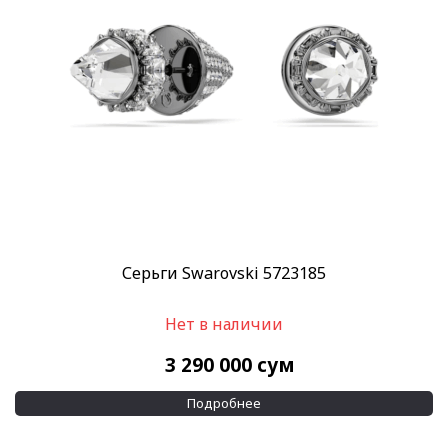
Скидка
-30%
(4)
-40%
(6)
Пол
Женские
(2)
Категории
SWAROVSKI
(22)
Украшения Swarovski
(22)
Серьги Swarovski 5723185
Бренд
Swarovski
(22)
Нет в наличии
Размер корпуса
3 290 000
сум
15,2 см
(1)
Подробнее
15,5 см
(1)
Показывать больше